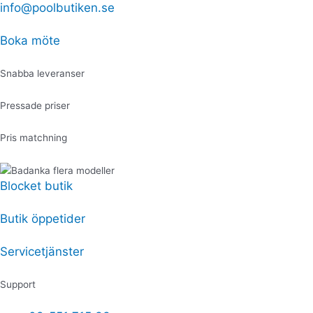
Hoppa
info@poolbutiken.se
Produktsökning
Produktsökning
Plastmutter
till
70x33,5mm
innehåll
UV-
Boka möte
C
mängd
Snabba leveranser
Pressade priser
Pris matchning
Blocket butik
Butik öppetider
Servicetjänster
Support