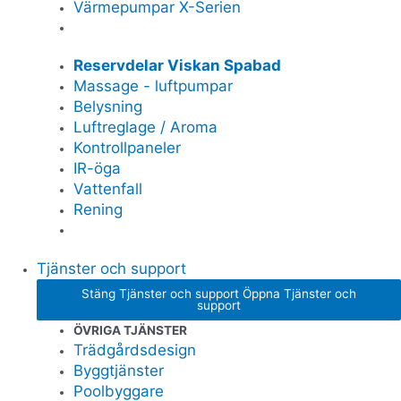
Värmepumpar X-Serien
Reservdelar Viskan Spabad
Massage - luftpumpar
Belysning
Luftreglage / Aroma
Kontrollpaneler
IR-öga
Vattenfall
Rening
Tjänster och support
Stäng Tjänster och support
Öppna Tjänster och
support
ÖVRIGA TJÄNSTER
Trädgårdsdesign
Byggtjänster
Poolbyggare