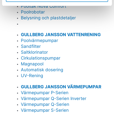
Pooltak Leia
Pooltak Nova Comfort
Poolrobotar
Belysning och plastdetaljer
GULLBERG JANSSON VATTENRENING
Poolvärmepumpar
Sandfilter
Saltklorinator
Cirkulationspumpar
Magnapool
Automatisk dosering
UV-Rening
GULLBERG JANSSON VÄRMEPUMPAR
Värmepumpar P-Serien
Värmepumpar Q-Serien Inverter
Värmepumpar Q-Serien
Värmepumpar S-Serien