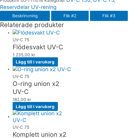
Produktnr
GJ-7111016
Kategorier
,
,
Reservdelar UV-rening
Beskrinvning
Flik #2
Flik #3
Relaterade produkter
UV-C 75
Flödesvakt UV-C
1 235,00
kr
Lägg till i varukorg
UV-C 75
O-ring union x2
UV-C
182,00
kr
Lägg till i varukorg
UV-C 75
Komplett union x2