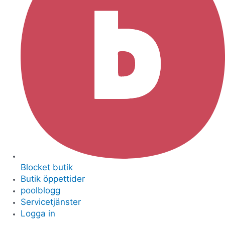
Blocket butik
Butik öppettider
poolblogg
Servicetjänster
Logga in