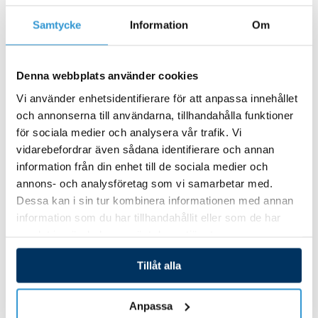
Trappor
Filterpatroner och spafilter
Samtycke
Information
Om
Spamiljö och doft
Övriga spatillbehör
Reservdelar Viskanspa
Denna webbplats använder cookies
Reservdelar Universal
Vi använder enhetsidentifierare för att anpassa innehållet
och annonserna till användarna, tillhandahålla funktioner
FYNDHÖRNA
för sociala medier och analysera vår trafik. Vi
vidarebefordrar även sådana identifierare och annan
Reservdelar
information från din enhet till de sociala medier och
Stäng Reservdelar
Öppna Reservdelar
annons- och analysföretag som vi samarbetar med.
RESERVDELAR POOL
Dessa kan i sin tur kombinera informationen med annan
Mät och doserutrustning
information som du har tillhandahållit eller som de har
Poolstädare
samlat in när du har använt deras tjänster.
Stegar
Bräddavlopp inlop
Tillåt alla
GULLBERG JANSSON RESERVDELAR
Pooltak
Anpassa