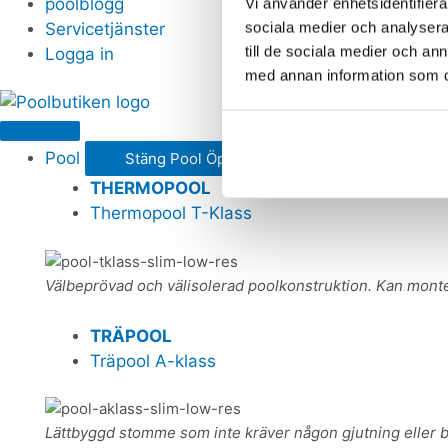
poolblogg
Vi använder enhetsidentifierar
sociala medier och analysera 
Servicetjänster
till de sociala medier och a
Logga in
med annan information som du 
Pool
Stäng Pool
Öppna Pool
THERMOPOOL
Thermopool T-Klass
Välbeprövad och välisolerad poolkonstruktion. Kan mont
TRÄPOOL
Träpool A-klass
Lättbyggd stomme som inte kräver någon gjutning eller 