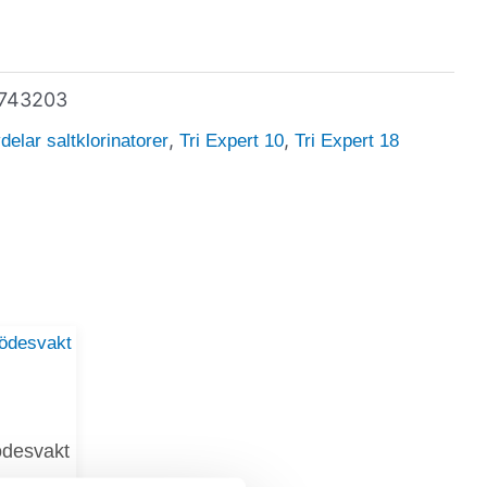
743203
,
,
elar saltklorinatorer
Tri Expert 10
Tri Expert 18
lödesvakt