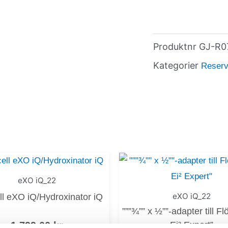
Produktnr
GJ-R0
Kategorier
Reservd
eXO iQ_22
eXO iQ_22
ll eXO iQ/Hydroxinator iQ
”””¾”” x ½””-adapter till F
1 799,00
kr
Ei² Expert”