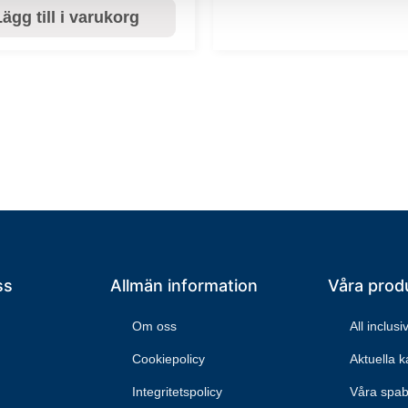
ägg till i varukorg
ss
Allmän information
Våra prod
Om oss
All inclus
Cookiepolicy
Aktuella 
Integritetspolicy
Våra spa