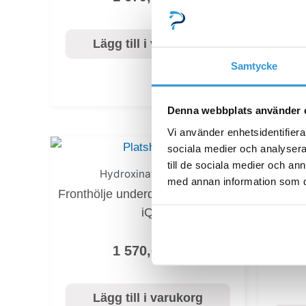
Lägg till i varukorg
L
Samtycke
Denna webbplats använder 
Vi använder enhetsidentifierar
sociala medier och analysera 
till de sociala medier och a
Hydroxinator_iQ_10
med annan information som du 
Fronthölje underdel Hydroxinator
iQ
Te
1 570,00
kr
Lägg till i varukorg