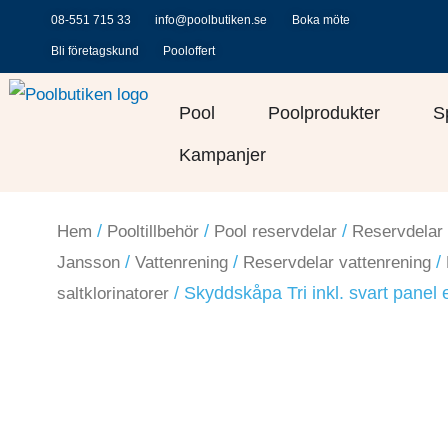
Hoppa
08-551 715 33
info@poolbutiken.se
Boka möte
till
Bli företagskund
Pooloffert
innehåll
Öppna Pool
Öppna Po
Pool
Poolprodukter
S
Kampanjer
/
/
/
Hem
Pooltillbehör
Pool reservdelar
Reservdelar 
/
/
/
Jansson
Vattenrening
Reservdelar vattenrening
/ Skyddskåpa Tri inkl. svart panel e
saltklorinatorer