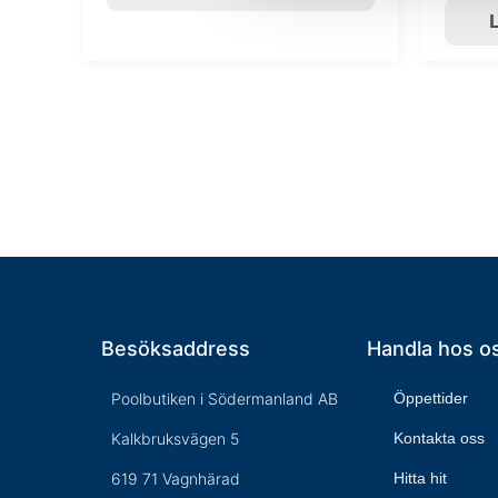
L
Besöksaddress
Handla hos o
Poolbutiken i Södermanland AB
Öppettider
Kalkbruksvägen 5
Kontakta oss
619 71 Vagnhärad
Hitta hit