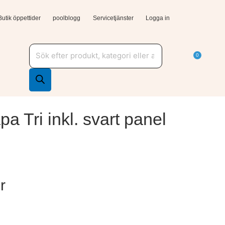
Butik öppettider
poolblogg
Servicetjänster
Logga in
Produktsökning
a Tjänster och support
Varuk
0
a Tri inkl. svart panel
r