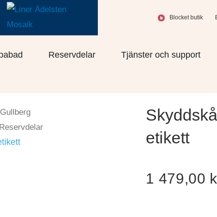
Blocket butik
olprodukter
Öppna Spabad
Öppna Reservdelar
Öppn
pabad
Reservdelar
Tjänster och support
Skyddskåp
Gullberg
Reservdelar
etikett
tikett
1 479,00
k