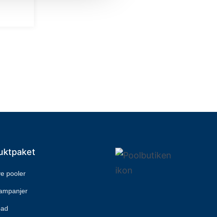
uktpaket
ive pooler
kampanjer
bad