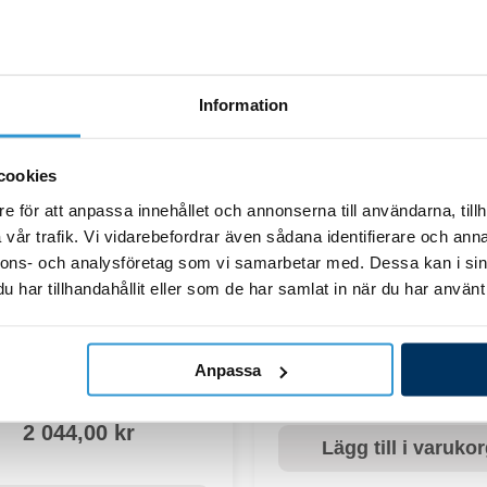
133,00
kr
ägg till i varukorg
Information
Lägg till i varuko
cookies
e för att anpassa innehållet och annonserna till användarna, tillh
vår trafik. Vi vidarebefordrar även sådana identifierare och anna
nnons- och analysföretag som vi samarbetar med. Dessa kan i sin
Hydroxinator_iQ_10
har tillhandahållit eller som de har samlat in när du har använt 
eXO iQ_22
Styrkort Hydroxinator
mperaturgivare eXO
Anpassa
iQ/Hydroxinator iQ
6 763,00
kr
2 044,00
kr
Lägg till i varuko