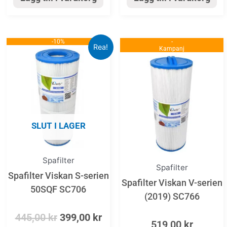
-10%
Det
Det
-
Rea!
Kampanj
ursprungliga
nuvarande
priset
priset
var:
är:
445,00 kr.
399,00 kr.
SLUT I LAGER
Spafilter
Spafilter
Spafilter Viskan S-serien
Spafilter Viskan V-serien
50SQF SC706
(2019) SC766
445,00
kr
399,00
kr
519,00
kr