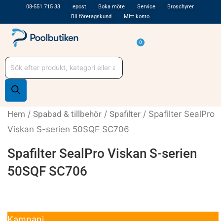
Hoppa
08-551 715 33
epost
Boka möte
Service
Broschyrer
Bli företagskund
Mitt konto
till
innehåll
Varukorg
0
Produktsökning
Hem
/
Spabad & tillbehör
/
Spafilter
/ Spafilter SealPro
Viskan S-serien 50SQF SC706
Spafilter SealPro Viskan S-serien
50SQF SC706
-23%
Kampanj