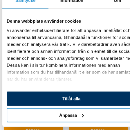
Samtycke
Information
Om
Denna webbplats använder cookies
Vi använder enhetsidentifierare för att anpassa innehållet oc
annonserna till användarna, tillhandahålla funktioner för socia
Spafilter
Spafilter
medier och analysera vår trafik. Vi vidarebefordrar även såd
Spafilter
Spafilter Mountain
identifierare och annan information från din enhet till de socia
Artesian/Coleman
Spring Jacuzzi Italian
medier och annons- och analysföretag som vi samarbetar m
SC772
SC714
Dessa kan i sin tur kombinera informationen med annan
information som du har tillhandahållit eller som de har samlat
när du har använt deras tjänster.
579,00
kr
495,00
kr
Tillåt alla
Lägg till i varukorg
Lägg till i varukorg
Anpassa
-
-