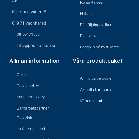
AB
Kontakta oss
Kalkbruksvägen 5
Hitta hit
619 71 Vagnhärad
Försäljningsvillkor
08-55171533
Fraktvillkor
Info@poolbutiken.se
Logga in på mitt konto
Allmän information
Våra produktpaket
Om oss
All inclusive pooler
Cookiepolicy
Aktuella kampanjer
Integritetspolicy
Våra spabad
Samarbetspartner
PoolVision
Bli företagskund