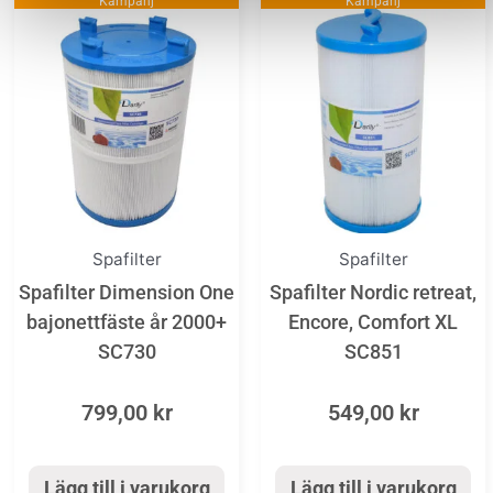
Kampanj
Kampanj
Spafilter
Spafilter
Spafilter Dimension One
Spafilter Nordic retreat,
bajonettfäste år 2000+
Encore, Comfort XL
SC730
SC851
799,00
kr
549,00
kr
Lägg till i varukorg
Lägg till i varukorg