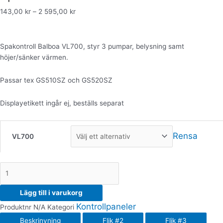
143,00
kr
–
2 595,00
kr
Spakontroll Balboa VL700, styr 3 pumpar, belysning samt
höjer/sänker värmen.
Passar tex GS510SZ och GS520SZ
Displayetikett ingår ej, beställs separat
Rensa
VL700
Lägg till i varukorg
Kontrollpaneler
Produktnr
N/A
Kategori
Beskrinvning
Flik #2
Flik #3