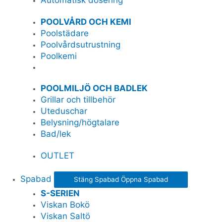
Automatisk dosering
POOLVÅRD OCH KEMI
Poolstädare
Poolvårdsutrustning
Poolkemi
POOLMILJÖ OCH BADLEK
Grillar och tillbehör
Uteduschar
Belysning/högtalare
Bad/lek
OUTLET
Spabad
Stäng Spabad
Öppna Spabad
S-SERIEN
Viskan Bokö
Viskan Saltö