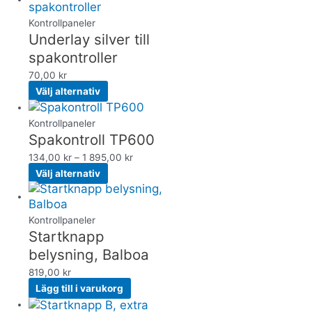
Kontrollpaneler
Underlay silver till
spakontroller
70,00
kr
Välj alternativ
Kontrollpaneler
Spakontroll TP600
134,00
kr
–
1 895,00
kr
Välj alternativ
Kontrollpaneler
Startknapp
belysning, Balboa
819,00
kr
Lägg till i varukorg