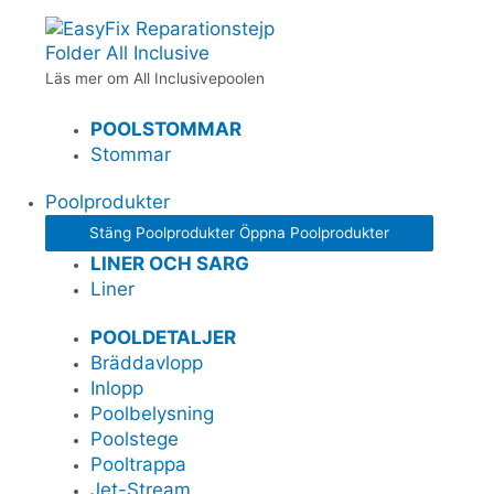
Folder All Inclusive
Läs mer om All Inclusivepoolen
POOLSTOMMAR
Stommar
Poolprodukter
Stäng Poolprodukter
Öppna Poolprodukter
LINER OCH SARG
Liner
POOLDETALJER
Bräddavlopp
Inlopp
Poolbelysning
Poolstege
Pooltrappa
Jet-Stream