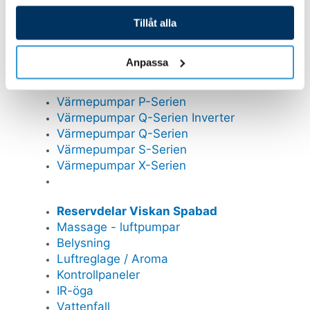
Cirkulationspumpar
Tillåt alla
Magnapool
Automatisk dosering
UV-Rening
Anpassa
GULLBERG JANSSON VÄRMEPUMPAR
Värmepumpar P-Serien
Värmepumpar Q-Serien Inverter
Värmepumpar Q-Serien
Värmepumpar S-Serien
Värmepumpar X-Serien
Reservdelar Viskan Spabad
Massage - luftpumpar
Belysning
Luftreglage / Aroma
Kontrollpaneler
IR-öga
Vattenfall