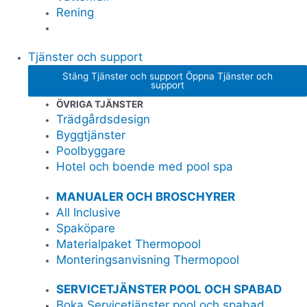
Rening
Tjänster och support
Stäng Tjänster och support
Öppna Tjänster och
support
ÖVRIGA TJÄNSTER
Trädgårdsdesign
Byggtjänster
Poolbyggare
Hotel och boende med pool spa
MANUALER OCH BROSCHYRER
All Inclusive
Spaköpare
Materialpaket Thermopool
Monteringsanvisning Thermopool
SERVICETJÄNSTER POOL OCH SPABAD
Boka Servicetjänster pool och spabad