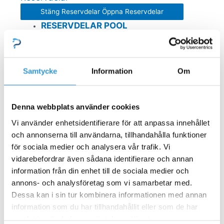
Stäng Reservdelar
Öppna Reservdelar
RESERVDELAR POOL
Mät och doserutrustning
Poolstädare
Stegar
Bräddavlopp inlop
Samtycke
Information
Om
GULLBERG JANSSON RESERVDELAR
Pooltak
Denna webbplats använder cookies
Pooltak Leia
Vi använder enhetsidentifierare för att anpassa innehållet
Pooltak Nova Comfort
och annonserna till användarna, tillhandahålla funktioner
Poolrobotar
för sociala medier och analysera vår trafik. Vi
Belysning och plastdetaljer
vidarebefordrar även sådana identifierare och annan
information från din enhet till de sociala medier och
annons- och analysföretag som vi samarbetar med.
GULLBERG JANSSON VATTENRENING
Dessa kan i sin tur kombinera informationen med annan
Poolvärmepumpar
Sandfilter
information som du har tillhandahållit eller som de har
Saltklorinator
samlat in när du har använt deras tjänster.