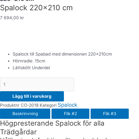
Spalock 220×210 cm
7 694,00
kr
Spalock till Spabad med dimensionen 220x210cm
Hörnradie: 15cm
Lättskött Underdel
Lägg till i varukorg
Spalock
Produktnr
CO-2018
Kategori
Beskrinvning
Flik #2
Flik #3
Högpresterande Spalock för alla
Trädgårdar