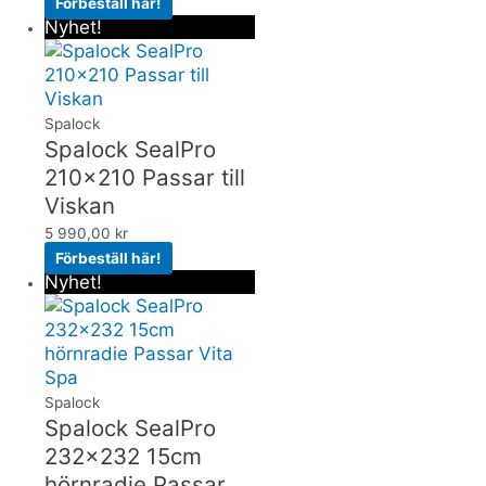
Förbeställ här!
Nyhet!
Spalock
Spalock SealPro
210×210 Passar till
Viskan
5 990,00
kr
Förbeställ här!
Nyhet!
Spalock
Spalock SealPro
232×232 15cm
hörnradie Passar