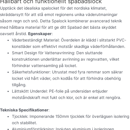
Hållbart och funktionellt spabadslock
Upptäck det idealiska spalocket för det nordiska klimatet,
skräddarsytt för att stå emot regionens unika väderutmaningar
såsom regn och snö. Detta Spalock kombinerar avancerad teknik
med hållbara material för att ge ditt Spabad det bästa skyddet
oavsett årstid.
Egenskaper
:
Väderbeständigt Material: Överdelen är klädd i slitstarkt PVC-
konstläder som effektivt motstår skadliga väderförhållanden.
Smart Design för Vattenavrinning: Den sluttande
konstruktionen underlättar avrinning av regnvatten, vilket
förhindrar vattensamling på locket.
Säkerhetsfunktioner: Utrustat med fyra remmar som säkrar
locket vid hårt väder, och kodlås för att förhindra obehörig
tillgång.
Lättskött Underdel: PE-folie på undersidan erbjuder
motståndskraft mot fukt och klor, och är enkel att rengöra.
Tekniska Specifikationer
:
Tjocklek: Imponerande 150mm tjocklek för överlägsen isolering
och stabilitet.
Aluminiumförstärkning: Ingjuten aluminium i isoleringen