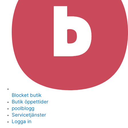
Blocket butik
Butik öppettider
poolblogg
Servicetjänster
Logga in