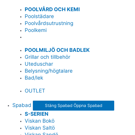
POOLVÅRD OCH KEMI
Poolstädare
Poolvårdsutrustning
Poolkemi
POOLMILJÖ OCH BADLEK
Grillar och tillbehör
Uteduschar
Belysning/högtalare
Bad/lek
OUTLET
Spabad
Stäng Spabad
Öppna Spabad
S-SERIEN
Viskan Bokö
Viskan Saltö
Viskan Sandö