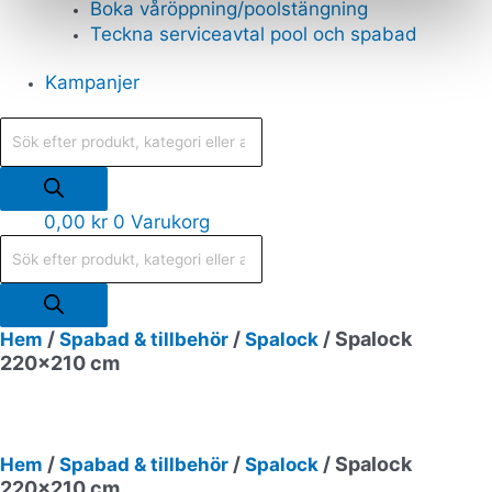
Boka våröppning/poolstängning
Teckna serviceavtal pool och spabad
Kampanjer
0,00
kr
0
Varukorg
/
/
/ Spalock
Hem
Spabad & tillbehör
Spalock
220×210 cm
/
/
/ Spalock
Hem
Spabad & tillbehör
Spalock
220×210 cm