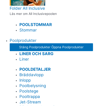
Folder All Inclusive
Läs mer om All Inclusivepoolen
POOLSTOMMAR
Stommar
Poolprodukter
Stäng Poolprodukter
Öppna Poolprodukter
LINER OCH SARG
Liner
POOLDETALJER
Bräddavlopp
Inlopp
Poolbelysning
Poolstege
Pooltrappa
Jet-Stream