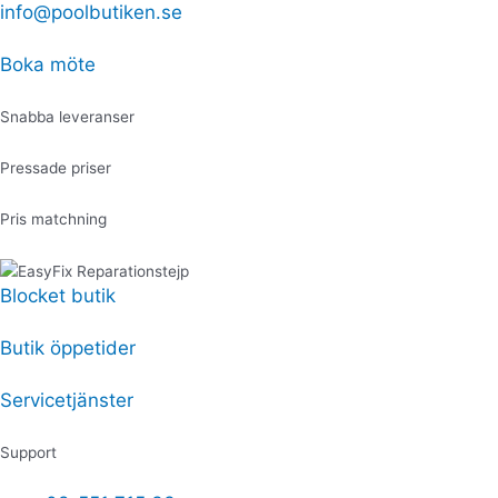
Hoppa
info@poolbutiken.se
Produktsökning
Produktsökning
Spalock
till
220x210
innehåll
cm
Boka möte
mängd
Snabba leveranser
Pressade priser
Pris matchning
Blocket butik
Butik öppetider
Servicetjänster
Support