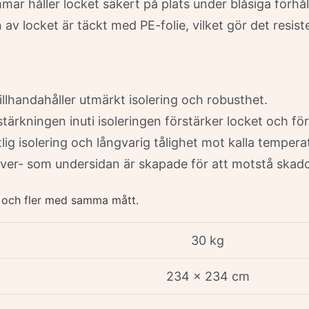
r håller locket säkert på plats under blåsiga förhål
av locket är täckt med PE-folie, vilket gör det resist
illhandahåller utmärkt isolering och robusthet.
rkningen inuti isoleringen förstärker locket och för
lig isolering och långvarig tålighet mot kalla tempera
över- som undersidan är skapade för att motstå skad
 och fler med samma mått.
30 kg
234 × 234 cm