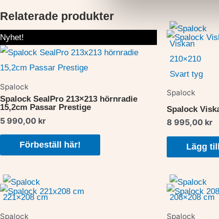
Relaterade produkter
Nyhet!
Spalock
Spalock
Spalock SealPro 213×213 hörnradie
15,2cm Passar Prestige
Spalock Visk
5 990,00
kr
8 995,00
kr
Förbeställ här!
Lägg til
Spalock
Spalock