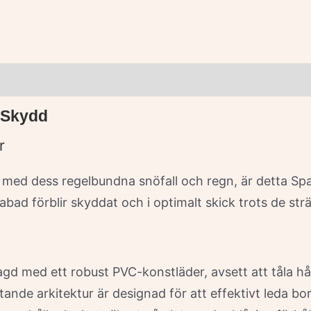
t Skydd
r
, med dess regelbundna snöfall och regn, är detta Sp
pabad förblir skyddat och i optimalt skick trots de st
elagd med ett robust PVC-konstläder, avsett att tåla 
ande arkitektur är designad för att effektivt leda b