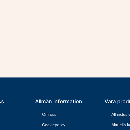
ss
Allmän information
Våra prod
Om oss
All inclus
Cookiepolicy
Aktuella 