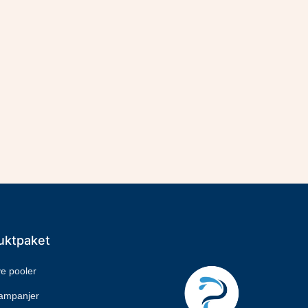
uktpaket
ive pooler
kampanjer