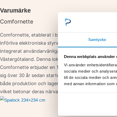
Varumärke
Comfornette
Comfornette, etablerat i branschen för badkar och sp
Samtycke
införliva elektroniska styrventiler i sina massagesys
integrerat användarvänliga kontrollpaneler i sina des
Denna webbplats använder 
Västergötaland. Denna lokalisering är en del av der
Vi använder enhetsidentifierar
Comfornette erbjuder en 10-årig garanti på reservde
sociala medier och analysera 
sig över 30 år sedan starten 1992, har Comfornette 
till de sociala medier och a
både produktion och lager i Skene. Företaget tillhan
med annan information som du 
vilket betonar deras närvaro och tillgänglighet för k