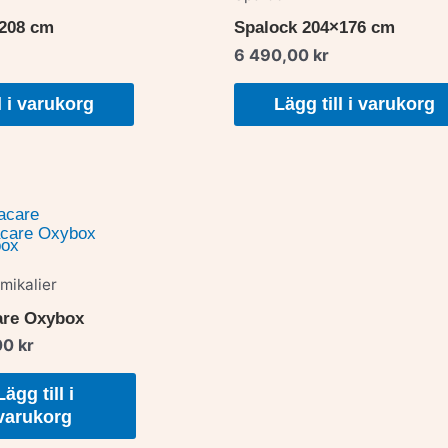
×208 cm
Spalock 204×176 cm
6 490,00
kr
l i varukorg
Lägg till i varukorg
mikalier
are Oxybox
00
kr
Lägg till i
varukorg