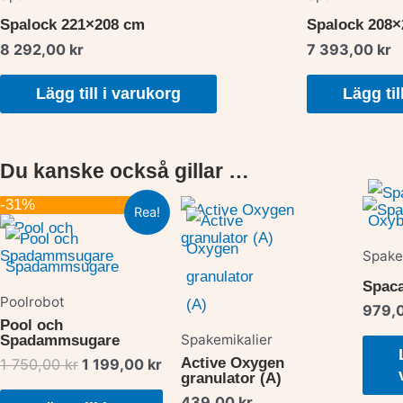
Spalock 221×208 cm
Spalock 208
8 292,00
kr
7 393,00
kr
Lägg till i varukorg
Lägg til
Du kanske också gillar …
Det
Det
-31%
Rea!
ursprungliga
nuvarande
priset
priset
Spake
var:
är:
1
1
Spac
750,00 kr.
199,00 kr.
Poolrobot
979,
Pool och
Spakemikalier
Spadammsugare
Active Oxygen
1 750,00
kr
1 199,00
kr
granulator (A)
439,00
kr