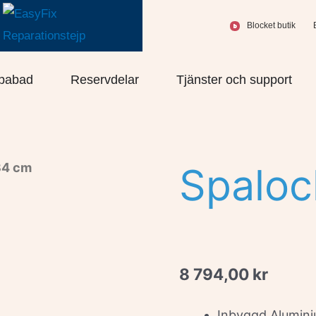
Blocket butik
olprodukter
Öppna Spabad
Öppna Reservdelar
Öppn
pabad
Reservdelar
Tjänster och support
34 cm
Spalo
8 794,00
kr
Inbyggd Alumini