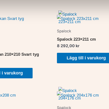
Spalock
Spalock 223×211 cm
8 292,00
kr
an 210×210 Svart tyg
Lägg till i varukorg
l i varukorg
Spalock