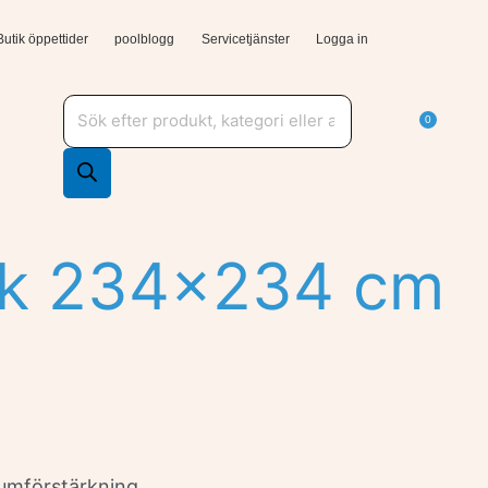
Butik öppettider
poolblogg
Servicetjänster
Logga in
Produktsökning
a Tjänster och support
Varuk
0
ck 234×234 cm
umförstärkning