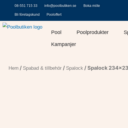
Hoppa
08-551 715 33
info@poolbutiken.se
Boka möte
till
Bli företagskund
Pooloffert
innehåll
Öppna Pool
Öppna Po
Pool
Poolprodukter
S
Kampanjer
/
/
/ Spalock 234×2
Hem
Spabad & tillbehör
Spalock