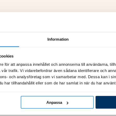
alock, är känt för sin inriktning på innovativ design
Information
tem, har de fokuserat på att förbättra användarkontro
ignlösningar. Företaget följer nordiska designstandar
cookies
as ansträngningar att möta regionala klimatutmaninga
e för att anpassa innehållet och annonserna till användarna, tillh
lar, vilket speglar deras engagemang för produktkval
vår trafik. Vi vidarebefordrar även sådana identifierare och anna
utvecklat en stark närvaro i badkars- och spalockind
nnons- och analysföretag som vi samarbetar med. Dessa kan i sin
dahåller reservdelar till både äldre och nya badkarsm
har tillhandahållit eller som de har samlat in när du har använt 
undsupport.
Anpassa