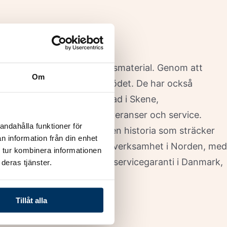
 och användning av kvalitetsmaterial. Genom att
Om
llen över luft- och vattenflödet. De har också
der, med tillverkning baserad i Skene,
r och underlätta snabba leveranser och service.
andahålla funktioner för
itet och kundservice. Med en historia som sträcker
n information från din enhet
ustrin. De har en etablerad verksamhet i Norden, med
 tur kombinera informationen
odeller, och har en utbredd servicegaranti i Danmark,
deras tjänster.
Tillåt alla