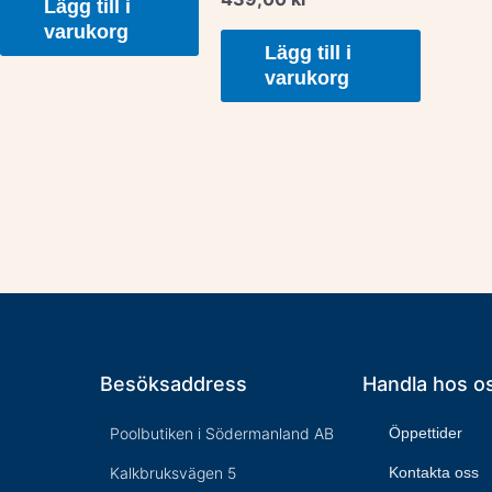
Lägg till i
varukorg
Lägg till i
varukorg
Besöksaddress
Handla hos o
Poolbutiken i Södermanland AB
Öppettider
Kalkbruksvägen 5
Kontakta oss