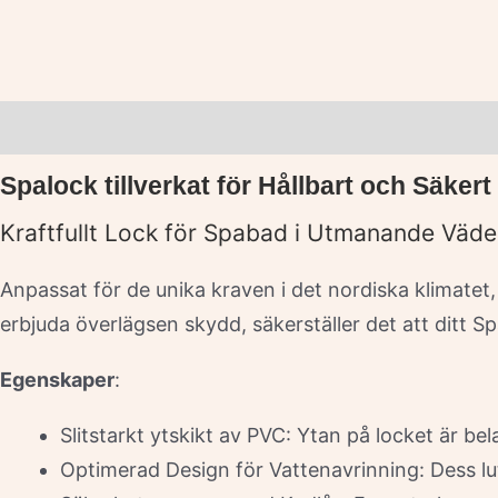
Beskrivning
Ytterligare information
Varumärke
Spalock tillverkat för Hållbart och Säker
Kraftfullt Lock för Spabad i Utmanande Väde
Anpassat för de unika kraven i det nordiska klimatet
erbjuda överlägsen skydd, säkerställer det att ditt S
Egenskaper
:
Slitstarkt ytskikt av PVC: Ytan på locket är b
Optimerad Design för Vattenavrinning: Dess lut