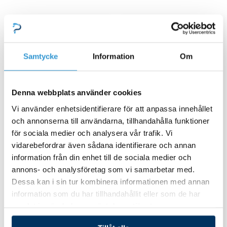
Price
Price
Den
Den
range:
range:
här
här
144,00 kr
144,00 
produkten
produkten
Samtycke
Information
Om
through
throug
har
har
1
5
flera
flera
895,00 kr
149,00 
Denna webbplats använder cookies
varianter.
varianter.
Vi använder enhetsidentifierare för att anpassa innehållet
De
De
och annonserna till användarna, tillhandahålla funktioner
Kontrollpaneler
Kontrollpaneler
olika
olika
för sociala medier och analysera vår trafik. Vi
vidarebefordrar även sådana identifierare och annan
Spakontroll TP500S
Spatouch Balboa
alternativen
alternativen
information från din enhet till de sociala medier och
kan
kan
annons- och analysföretag som vi samarbetar med.
144,00
kr
–
1
144,00
kr
–
5
väljas
väljas
Dessa kan i sin tur kombinera informationen med annan
895,00
kr
149,00
kr
information som du har tillhandahållit eller som de har
på
på
samlat in när du har använt deras tjänster.
produktsidan
produktsida
Välj alternativ
Välj alternativ