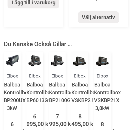
Lägg till i varukorg
produktsida
Välj alternativ
Du Kanske Också Gillar …
Elbox
Elbox
Elbox
Elbox
Elbox
Balboa
Balboa
Balboa
Balboa
Balboa
Kontrollbox
Kontrollbox
Kontrollbox
Kontrollbox
Kontrollbox
BP200UX
BP6013G1
BP2100G1
VSKBP21
VSKBP21X
3kW
3,8kW
6
7
8
995,00
kr
995,00
kr
495,00
kr
6
8