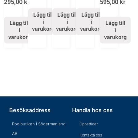
295,00
kr
595,00
kr
Lägg till
Lägg till
Lägg till
i
i
i
Lägg till
Lägg till
varukorg
varukorg
varukorg
i
i
varukorg
varukorg
Besöksaddress
Handla hos oss
Poolbutiken i Södermanland
Öppettider
AB
Kontakta oss