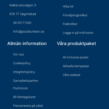
Kalkbruksvägen 5
Hitta hit
619 71 Vagnhärad
Försäljningsvillkor
08-55171533
Fraktvillkor
Info@poolbutiken.se
Logga in på mitt konto
Allmän information
Våra produktpaket
Om oss
All inclusive pooler
Cookiepolicy
Aktuella kampanjer
Integritetspolicy
Våra spabad
Samarbetspartner
PoolVision
Bli företagskund
Prenumerera på vårat