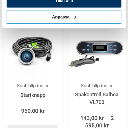
Tillåt alla
Anpassa
Price
Den
range:
här
143,00 
produkten
throug
har
2
flera
595,00 
varianter.
De
Kontrollpaneler
Kontrollpaneler
olika
Spakontroll Balboa
Startknapp
alternativen
VL700
kan
950,00
kr
väljas
143,00
kr
–
2
på
595,00
kr