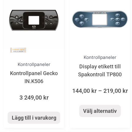
r
här
1
produkten
t
har
2
flera
varianter.
De
Kontrollpaneler
olika
Kontrollpaneler
Display etikett till
alternativen
Kontrollpanel Gecko
Spakontroll TP800
kan
IN.K506
väljas
144,00
kr
–
219,00
kr
på
3 249,00
kr
produktsida
Välj alternativ
Lägg till i varukorg