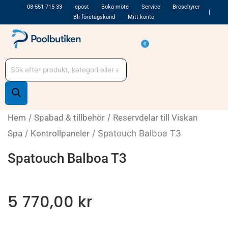
Hoppa
08-551 715 33
epost
Boka möte
Service
Broschyrer
Bli företagskund
Mitt konto
till
innehåll
Varukorg
0
Produktsökning
Hem
/
Spabad & tillbehör
/
Reservdelar till Viskan
Spa
/
Kontrollpaneler
/ Spatouch Balboa T3
Spatouch Balboa T3
5 770,00
kr