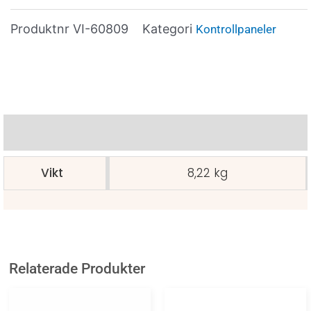
Produktnr
VI-60809
Kategori
Kontrollpaneler
Ytterligare information
Vikt
8,22 kg
Relaterade Produkter
P
Den