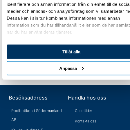
identifierare och annan information från din enhet till de socia
6 763,00
kr
medier och annons- och analysföretag som vi samarbetar m
1 121,00
kr
Dessa kan i sin tur kombinera informationen med annan
information som du har tillhandahållit eller som de har samlat
Lägg till i varukorg
när du har använt deras tjänster.
Lägg till i varukorg
Tillåt alla
Anpassa
Besöksaddress
Handla hos oss
Poolbutiken i Södermanland
Öppettider
AB
Kontakta oss
Kalkbruksvägen 5