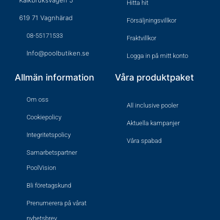
Hitta hit
619 71 Vagnhärad
Försäljningsvillkor
08-55171533
Fraktvillkor
Info@poolbutiken.se
Logga in på mitt konto
Allmän information
Våra produktpaket
Om oss
All inclusive pooler
Cookiepolicy
Aktuella kampanjer
Integritetspolicy
Våra spabad
Samarbetspartner
PoolVision
Bli företagskund
Prenumerera på vårat
nyhetsbrev