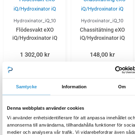
Hydroxinator_iQ_10
Hydroxinator_iQ_10
Flödesvakt eXO
Chassitätning eXO
iQ/Hydroxinator iQ
iQ/Hydroxinator iQ
1 302,00
kr
148,00
kr
Lägg till i varukorg
Lägg till i varukorg
Samtycke
Information
Om
Denna webbplats använder cookies
Hydroxinator_iQ_10
Hydroxinator_iQ_10
Vi använder enhetsidentifierare för att anpassa innehållet oc
Anslutningskablage eXO
annonserna till användarna, tillhandahålla funktioner för socia
Styrkort Hydroxinator iQ
medier och analysera vår trafik. Vi vidarebefordrar även såd
iQ/Hydroxinator iQ