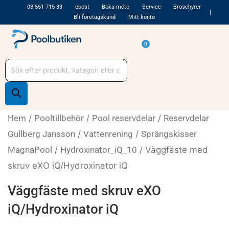
Hoppa
08-551 715 33
epost
Boka möte
Service
Broschyrer
Bli företagskund
Mitt konto
till
innehåll
Varukorg
0
Produktsökning
Hem
/
Pooltillbehör
/
Pool reservdelar
/
Reservdelar
Gullberg Jansson
/
Vattenrening
/
Sprängskisser
MagnaPool
/
Hydroxinator_iQ_10
/ Väggfäste med
skruv eXO iQ/Hydroxinator iQ
Väggfäste med skruv eXO
iQ/Hydroxinator iQ