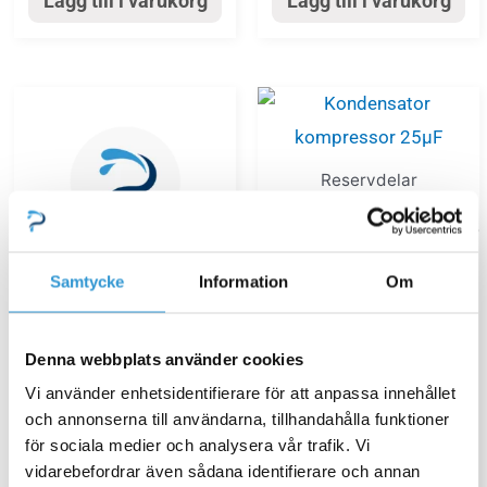
Lägg till i varukorg
Lägg till i varukorg
Reservdelar
poolvärmepumpar
Kondensator kompressor
25µF
Samtycke
Information
Om
575,00
kr
Reservdelar
poolvärmepumpar
Denna webbplats använder cookies
Fläktmotor V/H/S/R/P
Vi använder enhetsidentifierare för att anpassa innehållet
Lägg till i varukorg
20/30/30-3P & Q30/Q30-
och annonserna till användarna, tillhandahålla funktioner
3P & P20/P30 R32 serien
för sociala medier och analysera vår trafik. Vi
vidarebefordrar även sådana identifierare och annan