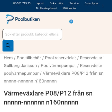
Hoppa
08-551 715 33
epost
Boka möte
Service
Broschyrer
Bli företagskund
Mitt konto
till
innehåll
Varukorg
0
Produktsökning
Hem
/
Pooltillbehör
/
Pool reservdelar
/
Reservdelar
Gullberg Jansson
/
Poolvärmepumpar
/
Reservdelar
poolvärmepumpar
/ Värmeväxlare P08/P12 från sn
nnnnn-nnnnnn n160nnnnn
Värmeväxlare P08/P12 från sn
nnnnn-nnnnnn n160nnnnn