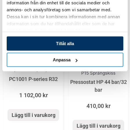
information från din enhet till de sociala medier och
1 693,00
kr
annons- och analysföretag som vi samarbetar med.
Dessa kan i sin tur kombinera informationen med annan
information som du har tillhandahållit eller som de har
Lägg till i varukorg
samlat in när du har använt deras tjänster.
Tillåt alla
Anpassa
Reservdelar
poolvärmepumpar
P15 Sprängskiss
PC1001 P-series R32
Pressostat HP 44 bar/32
bar
1 102,00
kr
410,00
kr
Lägg till i varukorg
Lägg till i varukorg