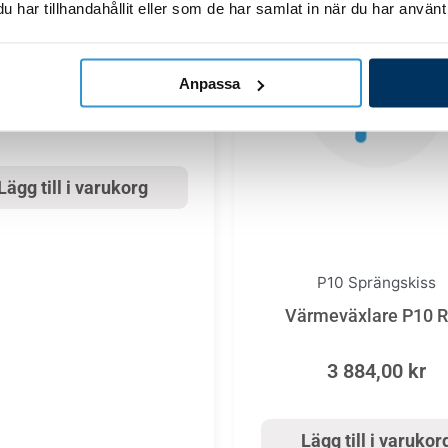
har tillhandahållit eller som de har samlat in när du har använt 
P10 Sprängskiss
ensator fläktmotor 2µF
Anpassa
338,00
kr
Lägg till i varukorg
P10 Sprängskiss
Värmeväxlare P10 
3 884,00
kr
Lägg till i varukor