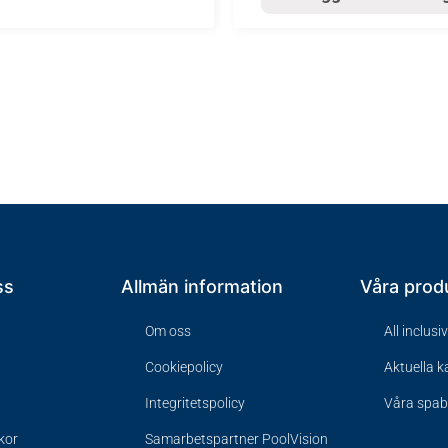
ss
Allmän information
Våra prod
Om oss
All inclusi
Cookiepolicy
Aktuella 
Integritetspolicy
Våra spa
lkor
Samarbetspartner PoolVision