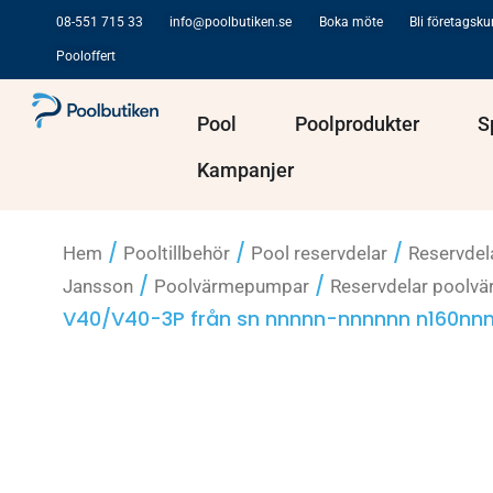
Hoppa
08-551 715 33
info@poolbutiken.se
Boka möte
Bli företagsk
till
Pooloffert
innehåll
Öppna Pool
Öppna Po
Pool
Poolprodukter
S
Kampanjer
/
/
/
Hem
Pooltillbehör
Pool reservdelar
Reservdel
/
/
Jansson
Poolvärmepumpar
Reservdelar poolv
V40/V40-3P från sn nnnnn-nnnnnn n160nn