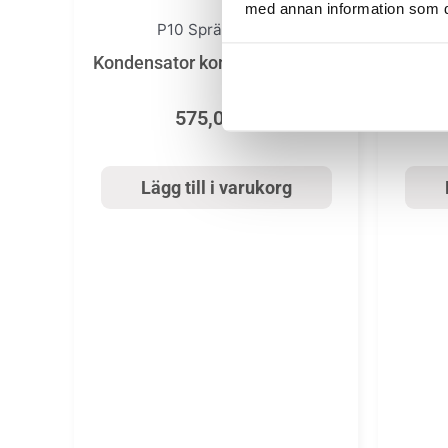
med annan information som du 
P10 Sprängskiss
Kondensator kompressor 25µF
Kond
575,00
kr
Lägg till i varukorg