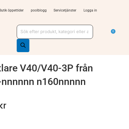
Butik öppettider
poolblogg
Servicetjänster
Logga in
Produktsökning
a Tjänster och support
Varu
0
lare V40/V40-3P från
-nnnnnn n160nnnnn
kr