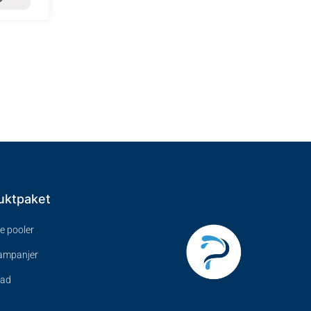
uktpaket
ve pooler
kampanjer
bad