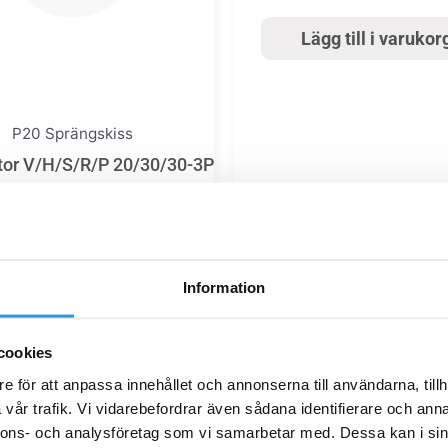
Lägg till i varukor
P20 Sprängskiss
tor V/H/S/R/P 20/30/30-3P
/Q30-3P & P20/P30 R32
serien
1 693,00
kr
Information
Lägg till i varukorg
cookies
e för att anpassa innehållet och annonserna till användarna, tillh
vår trafik. Vi vidarebefordrar även sådana identifierare och anna
nnons- och analysföretag som vi samarbetar med. Dessa kan i sin