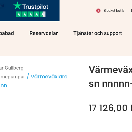
und
Blocket butik
olprodukter
Öppna Spabad
Öppna Reservdelar
Öppn
pabad
Reservdelar
Tjänster och support
Värmeväx
ar Gullberg
/ Värmeväxlare
ärmepumpar
sn nnnnn
nnn
17 126,00