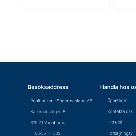
Besöksaddress
Handla hos o
Poolbutiken i Södermanland AB
Öppettider
Kalkbruksvägen 5
Kontakta oss
619 71 Vagnhärad
Hitta hit
08-55171533
Försäljningsvil