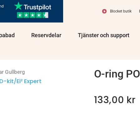
und
Blocket butik
olprodukter
Öppna Spabad
Öppna Reservdelar
Öppn
pabad
Reservdelar
Tjänster och support
O-ring PO
ar Gullberg
-kit/Ei² Expert
133,00
kr