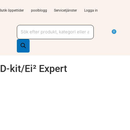
Butik öppettider
poolblogg
Servicetjänster
Logga in
Produktsökning
a Tjänster och support
Varu
0
D-kit/Ei² Expert