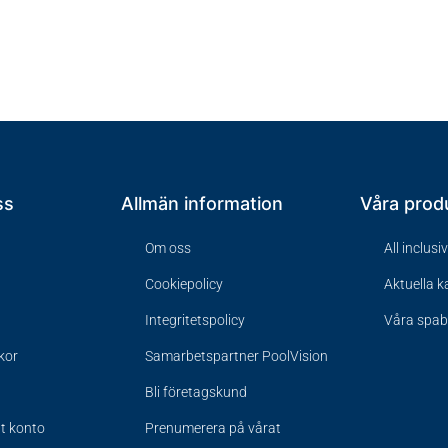
ss
Allmän information
Våra prod
Om oss
All inclusi
Cookiepolicy
Aktuella 
Integritetspolicy
Våra spa
lkor
Samarbetspartner PoolVision
Bli företagskund
tt konto
Prenumerera på vårat