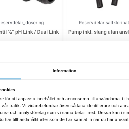
eservdelar_dosering
Reservdelar saltklorina
til ½” pH Link / Dual Link
Pump inkl. slang utan ans
1 086,00
kr
3 027,00
kr
Lägg till i varukorg
Lägg till i varukor
Information
cookies
e för att anpassa innehållet och annonserna till användarna, tillh
vår trafik. Vi vidarebefordrar även sådana identifierare och anna
nnons- och analysföretag som vi samarbetar med. Dessa kan i sin
har tillhandahållit eller som de har samlat in när du har använt 