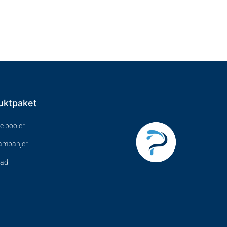
uktpaket
ve pooler
kampanjer
bad