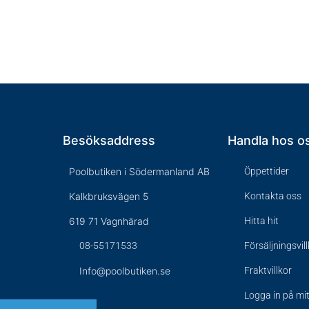
Besöksaddress
Handla hos o
Poolbutiken i Södermanland AB
Öppettider
Kalkbruksvägen 5
Kontakta oss
619 71 Vagnhärad
Hitta hit
08-55171533
Försäljningsvil
Info@poolbutiken.se
Fraktvillkor
Logga in på mi