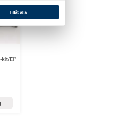
Tillåt alla
kit/Ei²
g