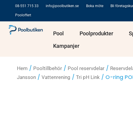
Hoppa
08-551 715 33
info@poolbutiken.se
Boka möte
Bli företagsk
till
Pooloffert
innehåll
Öppna Pool
Öppna Po
Pool
Poolprodukter
S
Kampanjer
/
/
/
Hem
Pooltillbehör
Pool reservdelar
Reservdel
/
/
/ O-ring POD
Jansson
Vattenrening
Tri pH Link