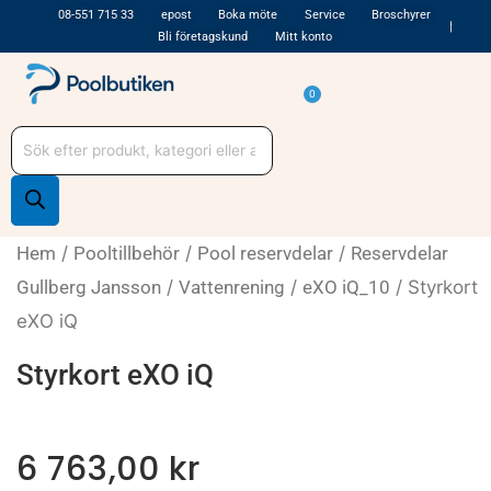
Hoppa
08-551 715 33
epost
Boka möte
Service
Broschyrer
Bli företagskund
Mitt konto
till
innehåll
Varukorg
0
Produktsökning
Hem
/
Pooltillbehör
/
Pool reservdelar
/
Reservdelar
Gullberg Jansson
/
Vattenrening
/
eXO iQ_10
/ Styrkort
eXO iQ
Styrkort eXO iQ
6 763,00
kr