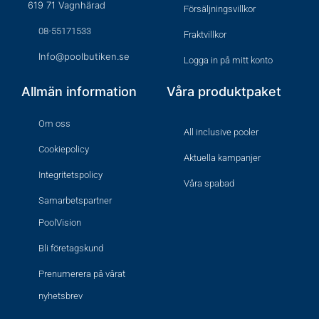
619 71 Vagnhärad
Försäljningsvillkor
08-55171533
Fraktvillkor
Info@poolbutiken.se
Logga in på mitt konto
Allmän information
Våra produktpaket
Om oss
All inclusive pooler
Cookiepolicy
Aktuella kampanjer
Integritetspolicy
Våra spabad
Samarbetspartner
PoolVision
Bli företagskund
Prenumerera på vårat
nyhetsbrev