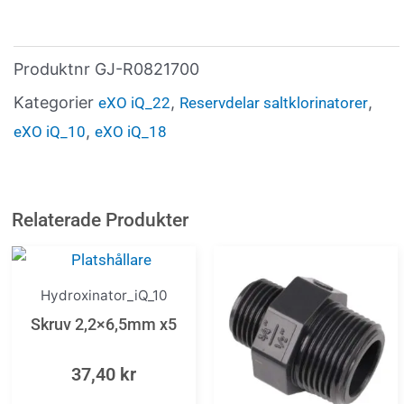
Produktnr
GJ-R0821700
Kategorier
,
,
eXO iQ_22
Reservdelar saltklorinatorer
,
eXO iQ_10
eXO iQ_18
Relaterade Produkter
Hydroxinator_iQ_10
Skruv 2,2×6,5mm x5
37,40
kr