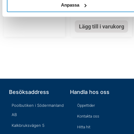
Anpassa
4 568,00
kr
Lägg till i varukorg
Lägg till i varukorg
Besöksaddress
Handla hos oss
Poolbutiken i Södermanland
Öppettider
AB
Kontakta oss
Kalkbruksvägen 5
Hitta hit