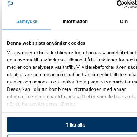
iQ/Hydroxinator iQ
Anslutningskabel
displaykort eXO
148,00
kr
iQ/Hydroxinator iQ
Samtycke
Information
Om
332,00
kr
Lägg till i varukorg
Denna webbplats använder cookies
Vi använder enhetsidentifierare för att anpassa innehållet oc
Lägg till i varukorg
annonserna till användarna, tillhandahålla funktioner för socia
medier och analysera vår trafik. Vi vidarebefordrar även såd
identifierare och annan information från din enhet till de socia
medier och annons- och analysföretag som vi samarbetar m
Dessa kan i sin tur kombinera informationen med annan
information som du har tillhandahållit eller som de har samlat
Hydroxinator_iQ_22
när du har använt deras tjänster.
Hydroxinator_iQ_10
Trälock Hydroxinator
Displaykort eXO
Tillåt alla
728,00
kr
iQ/Hydroxinator iQ