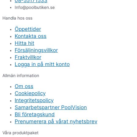
08-55171533
Info@poolbutiken.se
Handla hos oss
Öppettider
Kontakta oss
Hitta hit
Försäljningsvillkor
Fraktvillkor
Logga in på mitt konto
Allmän information
Om oss
Cookiepolicy
Integritetspolicy
Samarbetspartner PoolVision
Bli företagskund
Prenumerera på vårat nyhetsbrev
Våra produktpaket