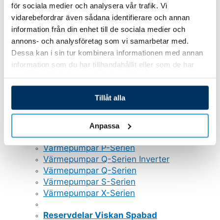
Pooltak Nova Comfort
för sociala medier och analysera vår trafik. Vi
Poolrobotar
vidarebefordrar även sådana identifierare och annan
Belysning och plastdetaljer
information från din enhet till de sociala medier och
annons- och analysföretag som vi samarbetar med.
GULLBERG JANSSON VATTENRENING
Dessa kan i sin tur kombinera informationen med annan
Poolvärmepumpar
information som du har tillhandahållit eller som de har
Sandfilter
samlat in när du har använt deras tjänster.
Saltklorinator
Cirkulationspumpar
Tillåt alla
Magnapool
Automatisk dosering
UV-Rening
Anpassa
GULLBERG JANSSON VÄRMEPUMPAR
Värmepumpar P-Serien
Värmepumpar Q-Serien Inverter
Värmepumpar Q-Serien
Värmepumpar S-Serien
Värmepumpar X-Serien
Reservdelar Viskan Spabad