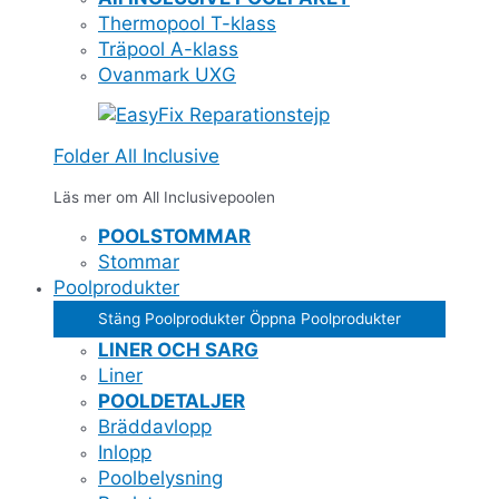
Thermopool T-klass
Träpool A-klass
Ovanmark UXG
Folder All Inclusive
Läs mer om All Inclusivepoolen
POOLSTOMMAR
Stommar
Poolprodukter
Stäng Poolprodukter
Öppna Poolprodukter
LINER OCH SARG
Liner
POOLDETALJER
Bräddavlopp
Inlopp
Poolbelysning