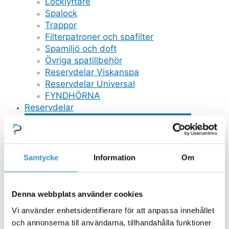
Locklyftare
Spalock
Trappor
Filterpatroner och spafilter
Spamiljö och doft
Övriga spatillbehör
Reservdelar Viskanspa
Reservdelar Universal
FYNDHÖRNA
Reservdelar
Stäng Reservdelar
Öppna Reservdelar
RESERVDELAR POOL
Mät och doserutrustning
Samtycke
Information
Om
Poolstädare
Stegar
Bräddavlopp inlop
Denna webbplats använder cookies
GULLBERG JANSSON RESERVDELAR
Pooltak
Vi använder enhetsidentifierare för att anpassa innehållet
Pooltak Leia
och annonserna till användarna, tillhandahålla funktioner