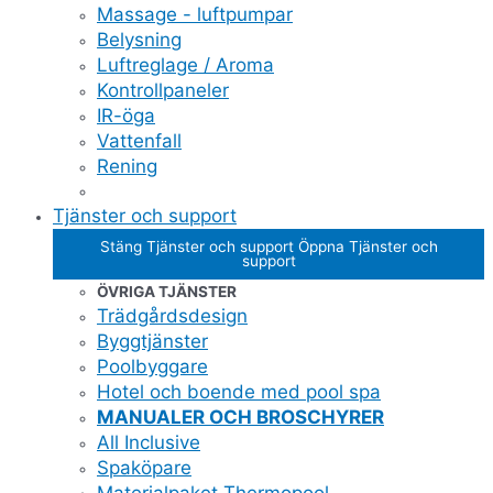
Massage - luftpumpar
Belysning
Luftreglage / Aroma
Kontrollpaneler
IR-öga
Vattenfall
Rening
Tjänster och support
Stäng Tjänster och support
Öppna Tjänster och
support
ÖVRIGA TJÄNSTER
Trädgårdsdesign
Byggtjänster
Poolbyggare
Hotel och boende med pool spa
MANUALER OCH BROSCHYRER
All Inclusive
Spaköpare