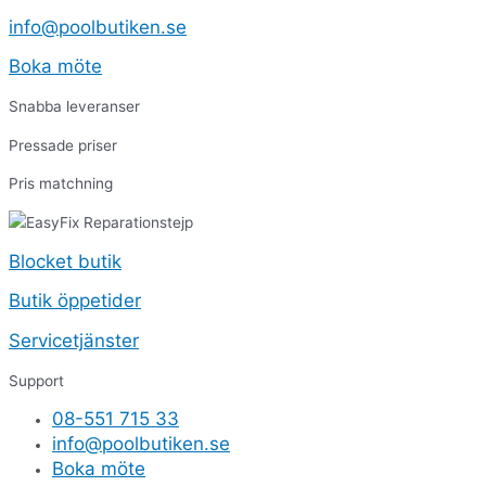
Hoppa
Produktsökning
Produktsökning
Fronthölje
info@poolbutiken.se
till
underdel
innehåll
eXO
Boka möte
iQ
mängd
Snabba leveranser
Pressade priser
Pris matchning
Blocket butik
Butik öppetider
Servicetjänster
Support
08-551 715 33
info@poolbutiken.se
Boka möte