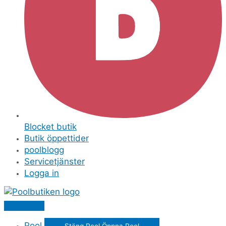
Blocket butik
Butik öppettider
poolblogg
Servicetjänster
Logga in
Pool
Stäng Pool
Öppna Pool