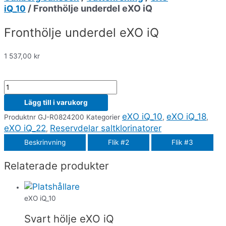
/ Fronthölje underdel eXO iQ
iQ_10
Fronthölje underdel eXO iQ
1 537,00
kr
Lägg till i varukorg
eXO iQ_10
eXO iQ_18
Produktnr
GJ-R0824200
Kategorier
,
,
eXO iQ_22
Reservdelar saltklorinatorer
,
Beskrinvning
Flik #2
Flik #3
Relaterade produkter
eXO iQ_10
Svart hölje eXO iQ