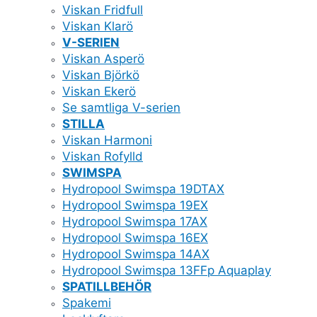
Viskan Fridfull
Viskan Klarö
V-SERIEN
Viskan Asperö
Viskan Björkö
Viskan Ekerö
Se samtliga V-serien
STILLA
Viskan Harmoni
Viskan Rofylld
SWIMSPA
Hydropool Swimspa 19DTAX
Hydropool Swimspa 19EX
Hydropool Swimspa 17AX
Hydropool Swimspa 16EX
Hydropool Swimspa 14AX
Hydropool Swimspa 13FFp Aquaplay
SPATILLBEHÖR
Spakemi