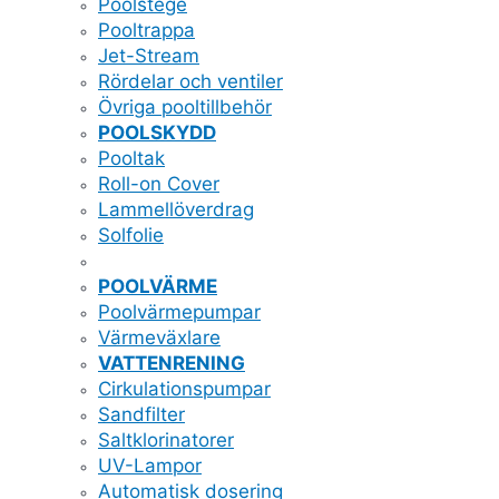
Poolstege
Pooltrappa
Jet-Stream
Rördelar och ventiler
Övriga pooltillbehör
POOLSKYDD
Pooltak
Roll-on Cover
Lammellöverdrag
Solfolie
POOLVÄRME
Poolvärmepumpar
Värmeväxlare
VATTENRENING
Cirkulationspumpar
Sandfilter
Saltklorinatorer
UV-Lampor
Automatisk dosering