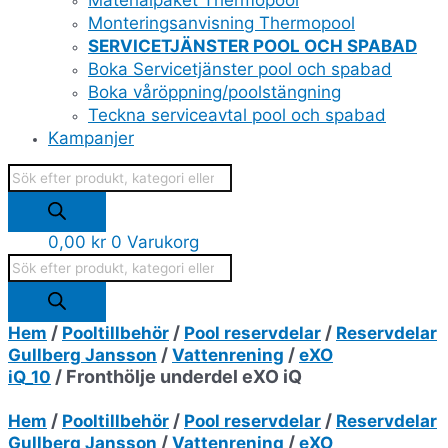
Materialpaket Thermopool
Monteringsanvisning Thermopool
SERVICETJÄNSTER POOL OCH SPABAD
Boka Servicetjänster pool och spabad
Boka våröppning/poolstängning
Teckna serviceavtal pool och spabad
Kampanjer
0,00
kr
0
Varukorg
/
/
/
Hem
Pooltillbehör
Pool reservdelar
Reservdelar
/
/
Gullberg Jansson
Vattenrening
eXO
/ Fronthölje underdel eXO iQ
iQ_10
/
/
/
Hem
Pooltillbehör
Pool reservdelar
Reservdelar
/
/
Gullberg Jansson
Vattenrening
eXO