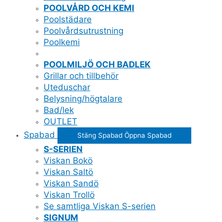
POOLVÅRD OCH KEMI
Poolstädare
Poolvårdsutrustning
Poolkemi
POOLMILJÖ OCH BADLEK
Grillar och tillbehör
Uteduschar
Belysning/högtalare
Bad/lek
OUTLET
Spabad
Stäng Spabad
Öppna Spabad
S-SERIEN
Viskan Bokö
Viskan Saltö
Viskan Sandö
Viskan Trollö
Se samtliga Viskan S-serien
SIGNUM